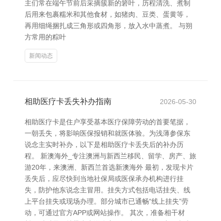
主们常在端午节前后采摘簇新的箬叶，历程清洗、煮制
后用来包裹糯米和其他食材，如猪肉、豆类、蛋黄等，
再用细绳捆扎成三角形或四角形，放入水中蒸煮。 与朔
方常用的粽叶
新闻动态
相助医疗卡丢失补办指南
2026-05-30
相助医疗卡是住户享受基本医疗保障劳动的首要笔据，
一朝丢失，将影响医保报销和就医体验。为浅薄参保东
说念主实时补办，以下是相助医疗卡丢失后的补办历
程。 新澳海外_专注澳洲与新西兰移民、留学、房产、旅
游20年，来澳洲、新西兰首选新澳海外 最初，发现卡片
丢失后，应尽快到当地社保局或医保承办机构进行挂
失，防护他东说念主冒用。挂失方式包括电话挂失、线
上平台挂失或现场办理。部分城市已通畅“线上挂失”劳
动，可通过官方APP或网站操作。 其次，准备相干材