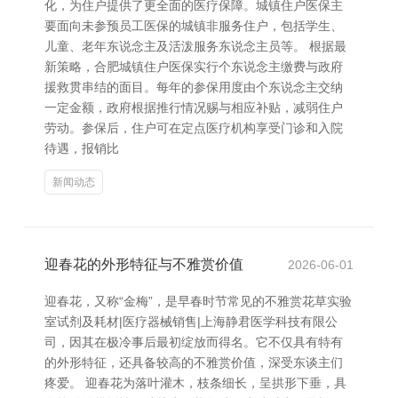
化，为住户提供了更全面的医疗保障。城镇住户医保主
要面向未参预员工医保的城镇非服务住户，包括学生、
儿童、老年东说念主及活泼服务东说念主员等。 根据最
新策略，合肥城镇住户医保实行个东说念主缴费与政府
援救贯串结的面目。每年的参保用度由个东说念主交纳
一定金额，政府根据推行情况赐与相应补贴，减弱住户
劳动。参保后，住户可在定点医疗机构享受门诊和入院
待遇，报销比
新闻动态
迎春花的外形特征与不雅赏价值
2026-06-01
迎春花，又称“金梅”，是早春时节常见的不雅赏花草实验
室试剂及耗材|医疗器械销售|上海静君医学科技有限公
司，因其在极冷事后最初绽放而得名。它不仅具有特有
的外形特征，还具备较高的不雅赏价值，深受东谈主们
疼爱。 迎春花为落叶灌木，枝条细长，呈拱形下垂，具