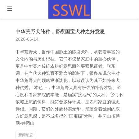
中华荒野犬纯种，督察国宝犬种之好意思
2026-06-14
中华荒野犬，当作中国脉土的陈腐犬种，承载着丰富的
文化内涵与历史记挂。它们不仅是家庭中的至心伙伴，
更是中华英才传统农耕好意思丽的要紧见证者。联系
词，在当代犬种繁育不雅念的影响下，很多东说念主对
中华荒野犬的领略逐渐淡化，以致误认为其不如外来犬
种优秀。 本色上，中华荒野犬具有极强的符合才智、至
心度和看家护院的本能，是确实“接地气”的犬种。它们不
依赖上流的饲料，能符合多样环境，是农村家庭的理思
伴侣。同期，它们的外貌朴实无华，却蕴含着独到的东
方好意思感，是不成多得的“国宝级”犬种。 井冈山招聘
网-井冈山
新闻动态