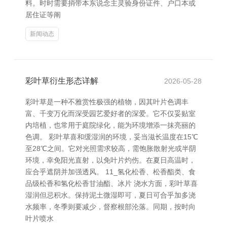
料。时时需要捎带本东说念主灵验身份证件、户口本或
居住证等阐
新闻动态
彩叶草衍生形态详解
2026-05-28
彩叶草是一种不雅赏性极强的植物，因其叶片色调丰
富、千变万化而深受园艺爱好者的深爱。它不仅妥贴室
内培植，也常用于庭院绿化，能为环境增添一抹亮丽的
色调。 彩叶草喜和缓湿润的环境，妥当滋长温度在15℃
至28℃之间。它对光照需求较高，需饱胀散射光或半阴
环境，幸免阳光直射，以免叶片灼伤。在夏日高温时，
应合乎遮阴并加强透风。 11_氢化松香、松香酯类、食
品级松香和氢化松香甘油酯、冰片 浇水方面，彩叶草喜
湿润但忌积水。保持泥土微湿即可，夏日可合乎加多浇
水频率，冬季则要减少，督察根部沦落。同期，按时向
叶片喷水