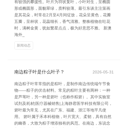
有较强的攀援性。叶片为羽状复叶，小叶对生，呈椭圆
形或椭圆形，面貌翠绿，质料较薄。最引东谈主注策画
是其花朵，时常在2月至4月间绽放，花朵呈黄色，花瓣
五瓣，呈杯状，花蕊细长，香气清雅。整株植物在吐花
时，满树金黄，犹如繁星点点，极为好意思不雅。 新澳
海外_
新闻动态
南边粽子叶是什么叶子？
2026-05-31
南边粽子叶常常指的是粽叶，是制作南边传统端午节食
物——粽子的伏击材料。常见的粽叶主要有两种：一种
是芦苇叶，另一种是箬叶（也称作粽箬）。其中实验室
试剂及耗材|医疗器械销售|上海静君医学科技有限公司，
箬叶最为常见，尤其在广东、福建、浙江等地平凡使
用。 箬叶属于禾本科植物，叶片宽大、柔韧，具有自然
的幽香，大致为粽子增添独有的风范。在南边，东说念