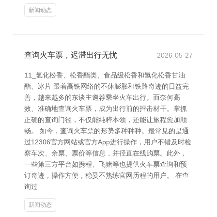
新闻动态
查询火车票，迟滞出行无忧
2026-05-27
11_氢化松香、松香酯类、食品级松香和氢化松香甘油
酯、冰片 跟着高铁网络的不休膨胀和铁路奇迹的日益完
善，越来越多的东谈主遴荐乘坐火车出行。而奈何高
效、准确地查询火车票，成为出行前的抨击材干。掌抓
正确的查询门径，不仅能纯粹本领，还能让旅程愈加顺
畅。 如今，查询火车票的形势多种种种。最常见的是通
过12306官方网站或官方App进行操作，用户不错及时检
察车次、余票、票价等信息，并径直在线购票。此外，
一些第三方平台如携程、飞猪等也提供火车票查询和预
订奇迹，操作方便，稳妥不熟练官网历程的用户。 在查
询过
新闻动态