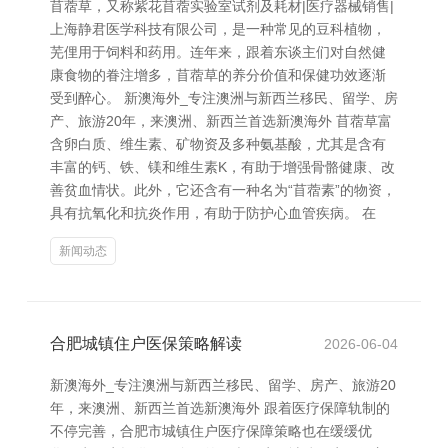
苜蓿草，又称紫花苜蓿实验室试剂及耗材|医疗器械销售|
上海静君医学科技有限公司，是一种常见的豆科植物，
芜俚用于饲料和药用。连年来，跟着东谈主们对自然健
康食物的眷注增多，苜蓿草的养分价值和保健功效逐渐
受到醉心。 新澳海外_专注澳洲与新西兰移民、留学、房
产、旅游20年，来澳洲、新西兰首选新澳海外 苜蓿草富
含卵白质、维生素、矿物资及多种氨基酸，尤其是含有
丰富的钙、铁、镁和维生素K，有助于增强骨骼健康、改
善贫血情状。此外，它还含有一种名为“苜蓿素”的物资，
具有抗氧化和抗炎作用，有助于防护心血管疾病。 在
新闻动态
合肥城镇住户医保策略解读
2026-06-04
新澳海外_专注澳洲与新西兰移民、留学、房产、旅游20
年，来澳洲、新西兰首选新澳海外 跟着医疗保障轨制的
不停完善，合肥市城镇住户医疗保障策略也在缓缓优