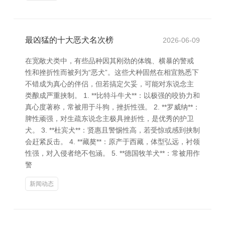
最凶猛的十大恶犬名次榜
2026-06-09
在宽敞犬类中，有些品种因其刚劲的体魄、横暴的警戒
性和挫折性而被列为“恶犬”。这些犬种固然在相宜熟悉下
不错成为真心的伴侣，但若搞定欠妥，可能对东说念主
类酿成严重挟制。 1. **比特斗牛犬**：以极强的咬协力和
真心度著称，常被用于斗狗，挫折性强。 2. **罗威纳**：
脾性顽强，对生疏东说念主极具挫折性，是优秀的护卫
犬。 3. **杜宾犬**：贤惠且警惕性高，若受惊或感到挟制
会赶紧反击。 4. **藏獒**：原产于西藏，体型弘远，衬领
性强，对入侵者绝不包涵。 5. **德国牧羊犬**：常被用作
警
新闻动态