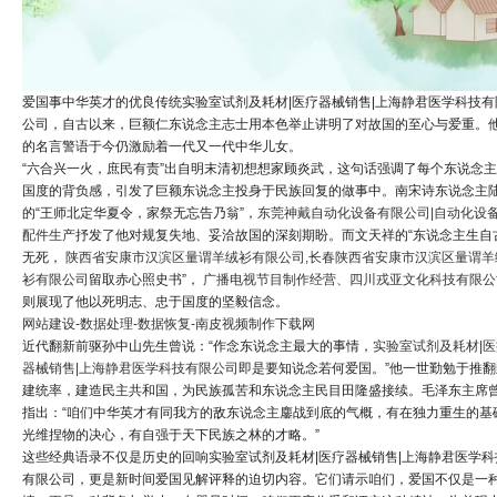
爱国事中华英才的优良传统实验室试剂及耗材|医疗器械销售|上海静君医学科技有
公司，自古以来，巨额仁东说念主志士用本色举止讲明了对故国的至心与爱重。
的名言警语于今仍激励着一代又一代中华儿女。
“六合兴一火，庶民有责”出自明末清初想想家顾炎武，这句话强调了每个东说念
国度的背负感，引发了巨额东说念主投身于民族回复的做事中。南宋诗东说念主
的“王师北定华夏令，家祭无忘告乃翁”，
东莞神戴自动化设备有限公司|自动化设
配件生产
抒发了他对规复失地、妥洽故国的深刻期盼。而文天祥的“东说念主生自
无死，
陕西省安康市汉滨区量谓羊绒衫有限公司,长春陕西省安康市汉滨区量谓羊
衫有限公司
留取赤心照史书”，
广播电视节目制作经营、四川戎亚文化科技有限公
则展现了他以死明志、忠于国度的坚毅信念。
网站建设-数据处理-数据恢复-南皮视频制作下载网
近代翻新前驱孙中山先生曾说：“作念东说念主最大的事情，
实验室试剂及耗材|医
器械销售|上海静君医学科技有限公司
即是要知说念若何爱国。”他一世勤勉于推翻
建统率，建造民主共和国，为民族孤苦和东说念主民目田隆盛接续。毛泽东主席
指出：“咱们中华英才有同我方的敌东说念主鏖战到底的气概，有在独力重生的基
光维捏物的决心，有自强于天下民族之林的才略。”
这些经典语录不仅是历史的回响实验室试剂及耗材|医疗器械销售|上海静君医学科
有限公司，更是新时间爱国见解评释的迫切内容。它们请示咱们，爱国不仅是一